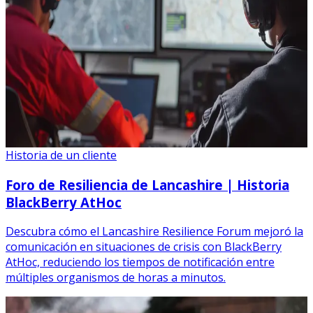
Historia de un cliente
Foro de Resiliencia de Lancashire | Historia
BlackBerry AtHoc
Descubra cómo el Lancashire Resilience Forum mejoró la
comunicación en situaciones de crisis con BlackBerry
AtHoc, reduciendo los tiempos de notificación entre
múltiples organismos de horas a minutos.