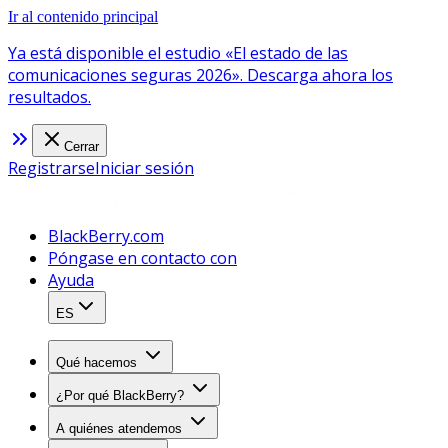
Ir al contenido principal
Ya está disponible el estudio «El estado de las
comunicaciones seguras 2026». Descarga ahora los
resultados.
Cerrar
Registrarse
Iniciar sesión
BlackBerry.com
Póngase en contacto con
Ayuda
ES
Qué hacemos
¿Por qué BlackBerry?
A quiénes atendemos