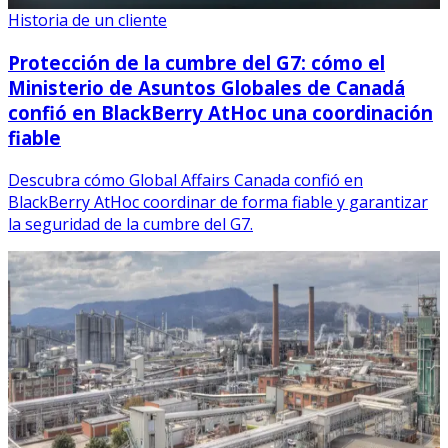
Historia de un cliente
Protección de la cumbre del G7: cómo el
Ministerio de Asuntos Globales de Canadá
confió en BlackBerry AtHoc una coordinación
fiable
Descubra cómo Global Affairs Canada confió en
BlackBerry AtHoc coordinar de forma fiable y garantizar
la seguridad de la cumbre del G7.