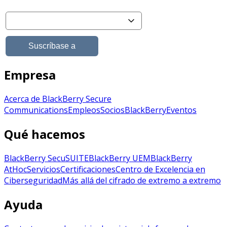
Empresa
Acerca de BlackBerry Secure
Communications
Empleos
Socios
BlackBerry
Eventos
Qué hacemos
BlackBerry SecuSUITE
BlackBerry UEM
BlackBerry
AtHoc
Servicios
Certificaciones
Centro de Excelencia en
Ciberseguridad
Más allá del cifrado de extremo a extremo
Ayuda