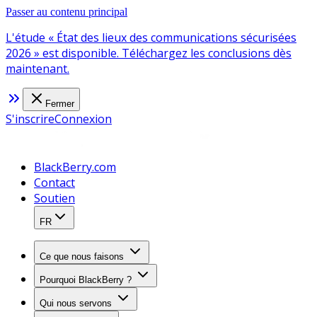
Passer au contenu principal
L'étude « État des lieux des communications sécurisées
2026 » est disponible. Téléchargez les conclusions dès
maintenant.
Fermer
S'inscrire
Connexion
BlackBerry.com
Contact
Soutien
FR
Ce que nous faisons
Pourquoi BlackBerry ?
Qui nous servons