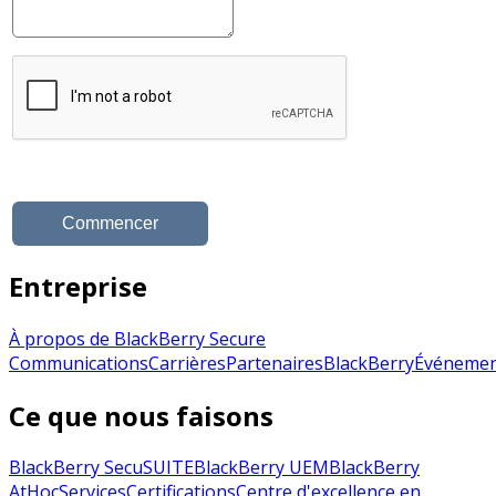
Entreprise
À propos de BlackBerry Secure
Communications
Carrières
Partenaires
BlackBerry
Événemen
Ce que nous faisons
BlackBerry SecuSUITE
BlackBerry UEM
BlackBerry
AtHoc
Services
Certifications
Centre d'excellence en